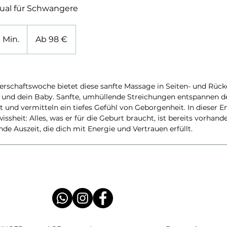
ual für Schwangere
Ab
98
0 Min.
1
Ab 98 €
Euro
S
t
d
erschaftswoche bietet diese sanfte Massage in Seiten- und Rücke
-
 und dein Baby. Sanfte, umhüllende Streichungen entspannen d
1
 und vermitteln ein tiefes Gefühl von Geborgenheit. In dieser 
S
ssheit: Alles, was er für die Geburt braucht, ist bereits vorhand
t
de Auszeit, die dich mit Energie und Vertrauen erfüllt.
d
3
0
M
i
n
.